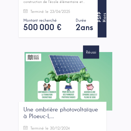
construction de l'école élémentaire et...
Terminé le 23/04/2025
P
H
o
r
s
P
S
F
Montant recherché
Durée
500 000 €
2ans
Réussi
Une ombrière photovoltaïque
à Ploeuc-L…
Terminé le 30/12/2024