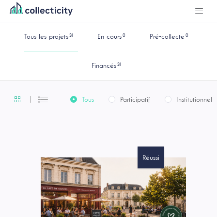
31
0
0
Tous les projets
En cours
Pré-collecte
31
Financés
Tous
Participatif
Institutionnel
Réussi