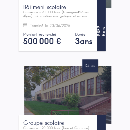
Bâtiment scolaire
Commune - 20 000 hab. (Auvergne-Rhône-
Alpes) : rénovation énergétique et extens...
Terminé le 20/06/2025
P
H
o
r
s
P
S
F
Montant recherché
Durée
500 000 €
3ans
Réussi
Groupe scolaire
Commune - 20 000 hab. (Tarn-et-Garonne) :