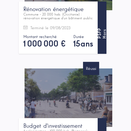
Rénovation énergétique
Commune - 20 000 hab. (Occitanie) :
rénovation énergétique d'un bâtiment public
Terminé le 09/08/2023
P
H
o
r
s
P
S
F
Montant recherché
Durée
1 000 000 €
15ans
Réussi
Budget d'investissement