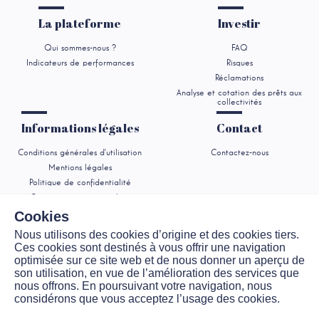
La plateforme
Investir
Qui sommes-nous ?
FAQ
Indicateurs de performances
Risques
Réclamations
Analyse et cotation des prêts aux
collectivités
Informations légales
Contact
Conditions générales d'utilisation
Contactez-nous
Mentions légales
Politique de confidentialité
Consentement aux cookies
Cookies
Nous utilisons des cookies d’origine et des cookies tiers.
Ces cookies sont destinés à vous offrir une navigation
optimisée sur ce site web et de nous donner un aperçu de
son utilisation, en vue de l’amélioration des services que
Collecticity, exploitée par Urbanis Finance, Prestataire de Services de
Financement Participatif
nous offrons. En poursuivant votre navigation, nous
considérons que vous acceptez l’usage des cookies.