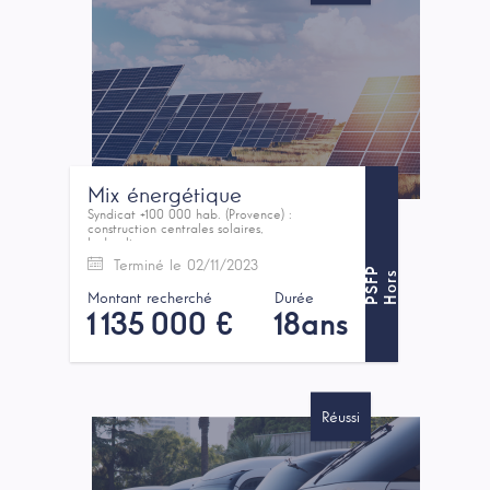
Mix énergétique
Syndicat +100 000 hab. (Provence) :
construction centrales solaires,
hydrauliques...
Terminé le 02/11/2023
P
H
o
r
s
P
S
F
Montant recherché
Durée
1 135 000 €
18ans
Réussi