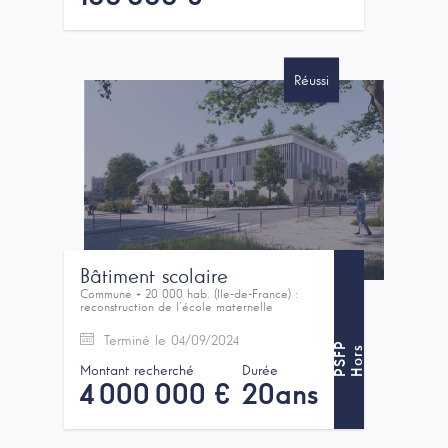
Réussi
Bâtiment scolaire
Commune + 20 000 hab. (Ile-de-France) :
reconstruction de l’école maternelle
Terminé le 04/09/2024
P
H
o
r
s
P
S
F
Montant recherché
Durée
4 000 000 €
20ans