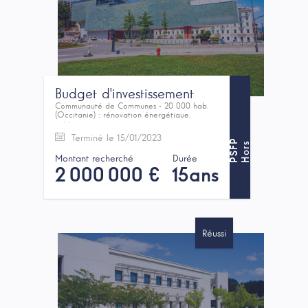
Budget d'investissement
Communauté de Communes - 20 000 hab.
(Occitanie) : rénovation énergétique,
voirie...
Terminé le 15/01/2023
P
H
o
r
s
P
S
F
Montant recherché
Durée
2 000 000 €
15ans
Réussi