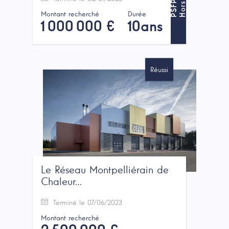
P
H
o
r
s
P
S
F
Montant recherché
Durée
1 000 000 €
10ans
Réussi
Le Réseau Montpelliérain de
Chaleur…
Terminé le 07/06/2023
Montant recherché